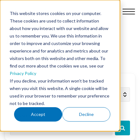
This website stores cookies on your computer.
These cookies are used to collect information
about how you interact with our website and allow
us to remember you. We use this information in
Blogi
order to improve and customize your browsing
Ominaisuudet
experience and for analytics and metrics about our
Teknologia ja tietoturva
visitors both on this website and other media. To
find out more about the cookies we use, see our
Miksi Nursebuddy?
Privacy Policy
If you decline, your information won’t be tracked
Rajaa aiheen mukaan
Hinnat
when you visit this website. A single cookie will be
used in your browser to remember your preference
not to be tracked.
Tehtävämme
Accept
Decline
Etsi sisältöjä
Blogi