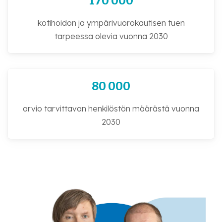
170 000
kotihoidon ja ympärivuorokautisen tuen
tarpeessa olevia vuonna 2030
80 000
arvio tarvittavan henkilöstön määrästä vuonna
2030