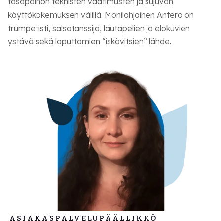
tasapainon teknisten vaatimusten ja sujuvan
käyttökokemuksen välillä. Monilahjainen Antero on
trumpetisti, salsatanssija, lautapelien ja elokuvien
ystävä sekä loputtomien “iskävitsien” lähde.
ASIAKASPALVELUPÄÄLLIKKÖ