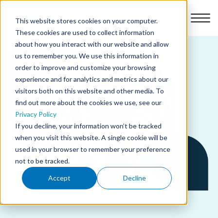
This website stores cookies on your computer.
These cookies are used to collect information
about how you interact with our website and allow
us to remember you. We use this information in
order to improve and customize your browsing
Ominaisuudet
experience and for analytics and metrics about our
visitors both on this website and other media. To
find out more about the cookies we use, see our
Miksi Nursebuddy?
Privacy Policy
If you decline, your information won’t be tracked
Hinnat
when you visit this website. A single cookie will be
used in your browser to remember your preference
not to be tracked.
Tehtävämme
Accept
Decline
Blogi