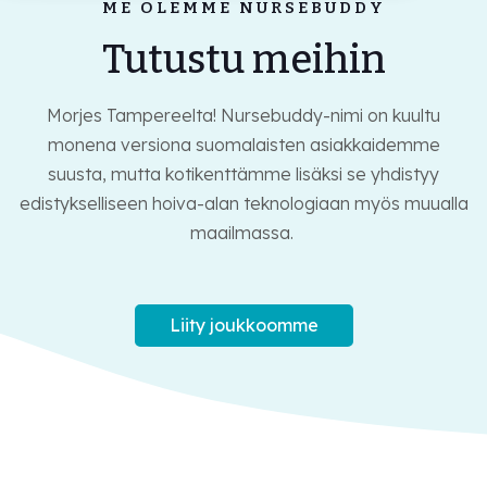
Kirjaudu
ME OLEMME NURSEBUDDY
Tutustu meihin
Varaa etäesittely
Morjes Tampereelta! Nursebuddy-nimi on kuultu
monena versiona suomalaisten asiakkaidemme
suusta, mutta kotikenttämme lisäksi se yhdistyy
edistykselliseen hoiva-alan teknologiaan myös muualla
maailmassa.
Liity joukkoomme