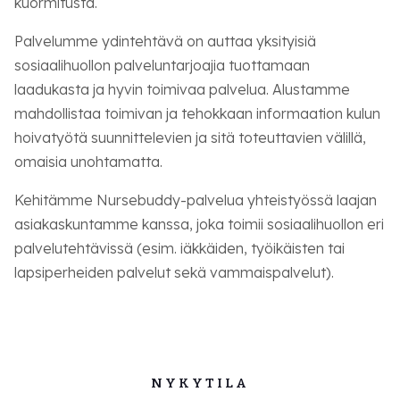
kuormitusta.
Palvelumme ydintehtävä on auttaa yksityisiä
sosiaalihuollon palveluntarjoajia tuottamaan
laadukasta ja hyvin toimivaa palvelua.
Alustamme
mahdollistaa toimivan ja tehokkaan informaation kulun
hoivatyötä suunnittelevien ja sitä toteuttavien välillä,
omaisia unohtamatta.
Kehitämme Nursebuddy-palvelua yhteistyössä laajan
asiakaskuntamme kanssa, joka toimii
sosiaalihuollon eri
palvelutehtävissä (esim. iäkkäiden, työikäisten tai
lapsiperheiden palvelut sekä vammaispalvelut).
NYKYTILA