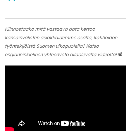
Kiinnostaako mitä vastaava data kertoo
kansainvälisten asiakkaidemme osalta, kotihoidon
työntekijöistä Suomen ulkopuolella? Katso
englanninkielinen yhteenveto allaolevalta videolta!
📽️