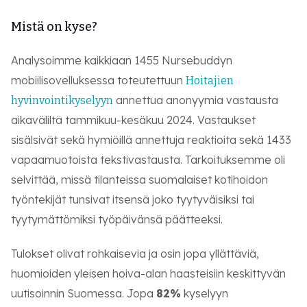
Mistä on kyse?
Analysoimme kaikkiaan 1455 Nursebuddyn
mobiilisovelluksessa toteutettuun
Hoitajien
annettua anonyymia vastausta
hyvinvointikyselyyn
aikaväliltä tammikuu-kesäkuu 2024. Vastaukset
sisälsivät sekä hymiöillä annettuja reaktioita sekä 1433
vapaamuotoista tekstivastausta. Tarkoituksemme oli
selvittää, missä tilanteissa suomalaiset kotihoidon
työntekijät tunsivat itsensä joko tyytyväisiksi tai
tyytymättömiksi työpäivänsä päätteeksi.
Tulokset olivat rohkaisevia ja osin jopa yllättäviä,
huomioiden yleisen hoiva-alan haasteisiin keskittyvän
uutisoinnin Suomessa. Jopa
82%
kyselyyn