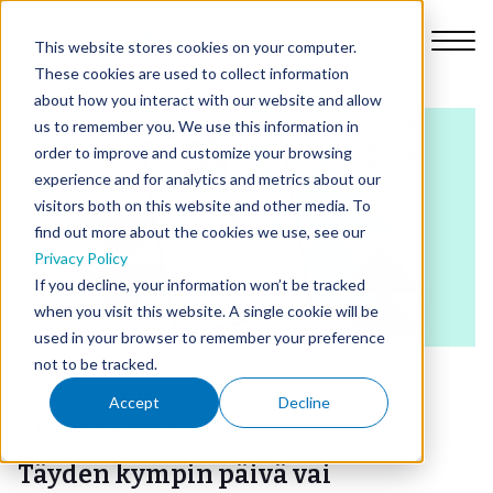
This website stores cookies on your computer.
These cookies are used to collect information
about how you interact with our website and allow
us to remember you. We use this information in
order to improve and customize your browsing
Ominaisuudet
experience and for analytics and metrics about our
visitors both on this website and other media. To
find out more about the cookies we use, see our
Miksi Nursebuddy?
Privacy Policy
If you decline, your information won’t be tracked
Hinnat
when you visit this website. A single cookie will be
used in your browser to remember your preference
not to be tracked.
Tehtävämme
AJANKOHTAISTA
Accept
Decline
REKRYTOINTI JA TYÖSUHTEET
Blogi
Täyden kympin päivä vai