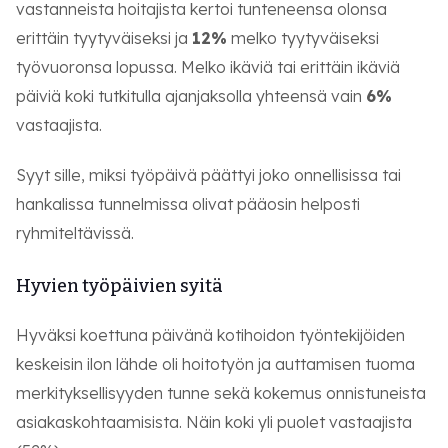
vastanneista hoitajista kertoi tunteneensa olonsa
erittäin tyytyväiseksi ja
12%
melko tyytyväiseksi
työvuoronsa lopussa. Melko ikäviä tai erittäin ikäviä
päiviä koki tutkitulla ajanjaksolla yhteensä vain
6%
vastaajista.
Syyt sille, miksi työpäivä päättyi joko onnellisissa tai
hankalissa tunnelmissa olivat pääosin helposti
ryhmiteltävissä.
Hyvien työpäivien syitä
Hyväksi koettuna päivänä kotihoidon työntekijöiden
keskeisin ilon lähde oli hoitotyön ja auttamisen tuoma
merkityksellisyyden tunne sekä kokemus onnistuneista
asiakaskohtaamisista. Näin koki yli puolet vastaajista