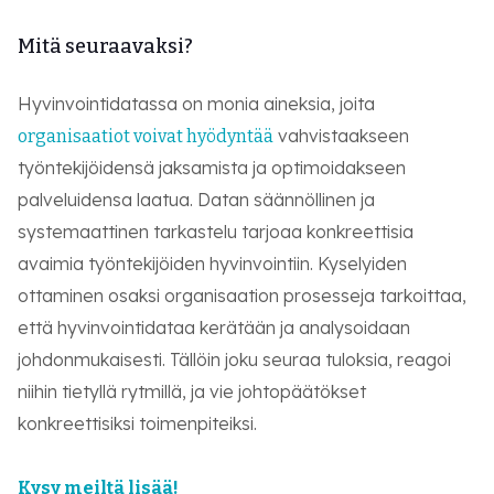
Mitä seuraavaksi?
Hyvinvointidatassa on monia aineksia, joita
vahvistaakseen
organisaatiot voivat hyödyntää
työntekijöidensä jaksamista ja optimoidakseen
palveluidensa laatua. Datan säännöllinen ja
systemaattinen tarkastelu tarjoaa konkreettisia
avaimia työntekijöiden hyvinvointiin. Kyselyiden
ottaminen osaksi organisaation prosesseja tarkoittaa,
että hyvinvointidataa kerätään ja analysoidaan
johdonmukaisesti. Tällöin joku seuraa tuloksia, reagoi
niihin tietyllä rytmillä, ja vie johtopäätökset
konkreettisiksi toimenpiteiksi.
Kysy meiltä lisää!