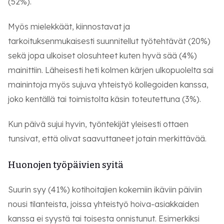
(52%).
Myös mielekkäät, kiinnostavat ja
tarkoituksenmukaisesti suunnitellut työtehtävät (20%)
sekä jopa ulkoiset olosuhteet kuten hyvä sää (4%)
mainittiin. Läheisesti heti kolmen kärjen ulkopuolelta sai
mainintoja myös sujuva yhteistyö kollegoiden kanssa,
joko kentällä tai toimistolta käsin toteutettuna (3%).
Kun päivä sujui hyvin, työntekijät yleisesti ottaen
tunsivat, että olivat saavuttaneet jotain merkittävää.
Huonojen työpäivien syitä
Suurin syy (41%) kotihoitajien kokemiin ikäviin päiviin
nousi tilanteista, joissa yhteistyö hoiva-asiakkaiden
kanssa ei syystä tai toisesta onnistunut. Esimerkiksi