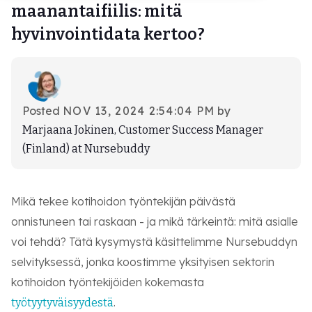
Kirjaudu
maanantaifiilis: mitä
hyvinvointidata kertoo?
Varaa etäesittely
Posted
NOV 13, 2024 2:54:04 PM
by
Marjaana Jokinen, Customer Success Manager
(Finland) at Nursebuddy
Mikä tekee kotihoidon työntekijän päivästä
onnistuneen tai raskaan - ja mikä tärkeintä: mitä asialle
voi tehdä? Tätä kysymystä käsittelimme Nursebuddyn
selvityksessä, jonka koostimme yksityisen sektorin
kotihoidon työntekijöiden kokemasta
.
työtyytyväisyydestä