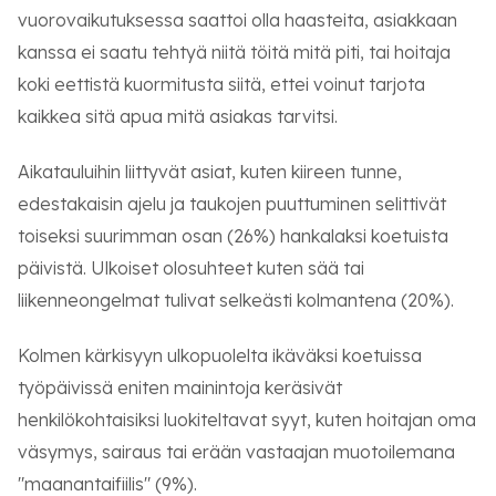
vuorovaikutuksessa saattoi olla haasteita, asiakkaan
kanssa ei saatu tehtyä niitä töitä mitä piti, tai hoitaja
koki eettistä kuormitusta siitä, ettei voinut tarjota
kaikkea sitä apua mitä asiakas tarvitsi.
Aikatauluihin liittyvät asiat, kuten kiireen tunne,
edestakaisin ajelu ja taukojen puuttuminen selittivät
toiseksi suurimman osan (26%) hankalaksi koetuista
päivistä. Ulkoiset olosuhteet kuten sää tai
liikenneongelmat tulivat selkeästi kolmantena (20%).
Kolmen kärkisyyn ulkopuolelta ikäväksi koetuissa
työpäivissä eniten mainintoja keräsivät
henkilökohtaisiksi luokiteltavat syyt, kuten hoitajan oma
väsymys, sairaus tai erään vastaajan muotoilemana
"maanantaifiilis" (9%).