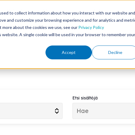
Miksi Nursebuddy?
Hinnat
Tehtävämme
sed to collect information about how you interact with our website an
rove and customize your browsing experience and for analytics and metri
out more about the cookies we use, see our
Privacy Policy
is website. A single cookie will be used in your browser to remember you
Accept
Decline
Etsi sisältöjä