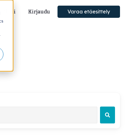
Varaa etäesittely
Blogi
Kirjaudu
d
cs
r